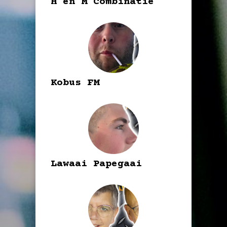
H en M Combinatie
Kobus FM
Lawaai Papegaai